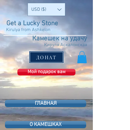
USD ($)
Get a Lucky Stone
Kirulya from Ashkelon
Камешек на удачу
Кируля Аскалонская
ДОНАТ
Мой подарок вам
ГЛАВНАЯ
О КАМЕШКАХ