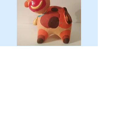
041
Глиняная корова - ручной работы