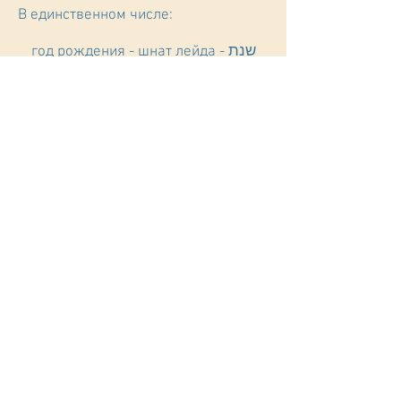
В единственном числе:
год рождения - шнат лейда - שנת
לידה
активная женщина (бой-баба) - эшет
хаиль - אשת חיל
предлог - милат яхас - מילת יחס
Во множественном числе:
годы рождения - шнот лейда - שנות
לידה
активные женщины (бой-бабы) -
нашот хаиль - נשות חיל
предлоги - милот яхас - מילות יחס
Видите, как меняются слова?
Обращаю ваше внимание на то, что
прилагательные вместе со смихутом
будут также в женском роде. Для
них исключений нет.