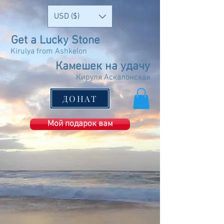
USD ($)
Get a Lucky Stone
Kirulya from Ashkelon
Камешек на удачу
Кируля Аскалонская
ДОНАТ
Мой подарок вам