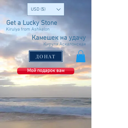
USD ($)
Get a Lucky Stone
Kirulya from Ashkelon
Камешек на удачу
Кируля Аскалонская
ДОНАТ
Мой подарок вам