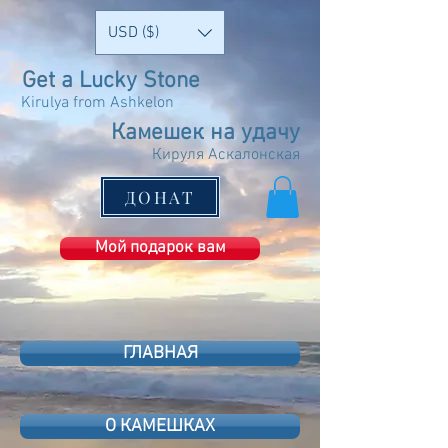
USD ($)
Get a Lucky Stone
Kirulya from Ashkelon
Камешек на удачу
Кируля Аскалонская
ДОНАТ
Мой подарок вам
ГЛАВНАЯ
О КАМЕШКАХ