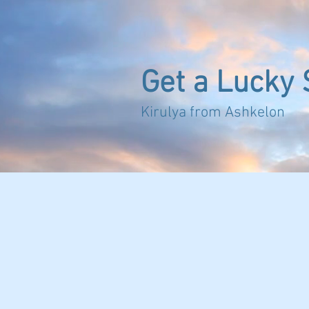
Get a Lucky 
Kirulya from 