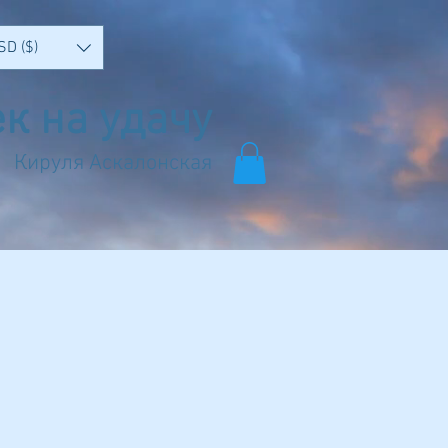
SD ($)
к на удачу
Кируля Аскалонская