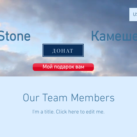
U
Stone
Камеше
Ashkelon
ДОНАТ
Мой подарок вам
Our Team Members
I'm a title. ​Click here to edit me.