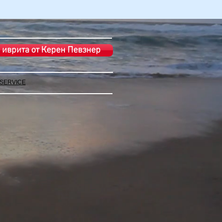
 иврита от Керен Певзнер
 SERVICE