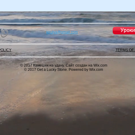
Уроки
kirulya@gmail.com
POLICY
TERMS OF
© 2017 Камешек на удачу. Сайт создан на
Wix.com
© 2017 Get a Lucky Stone. Powered by Wix.com