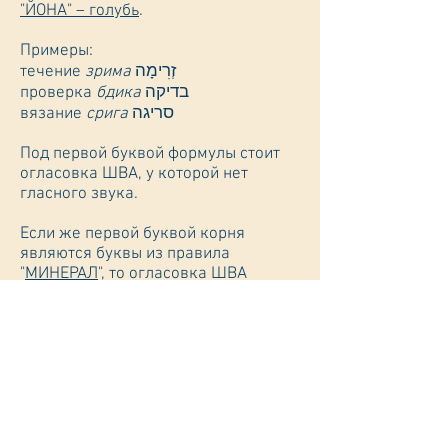
"ЙОНА" – голубь
.
Примеры:
זְרִימָה
зрима
течение
בדיקה
бдика
проверка
סריגה
срига
вязание
Под первой буквой формулы стоит
огласовка ШВА, у которой нет
гласного звука.
Если же первой буквой корня
являются буквы из правила
"
МИНЕРАЛ
", то огласовка ШВА
передается краткой гласной Э.
Примеры:
מכירה
мехира
продажа
למידה
лемида
учение
ירידה
ерида
спуск
Существительные от подгруппы