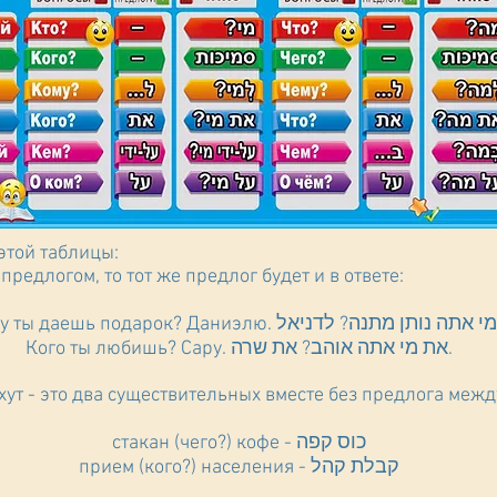
этой таблицы:
предлогом, то тот же предлог будет и в ответе:
Кого ты любишь? Сару. את מי אתה אוהב? את שרה.
ихут - это два существительных вместе без предлога межд
стакан (чего?) кофе - כוס קפה
прием (кого?) населения - קבלת קהל