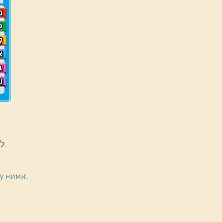
Кому ты даешь подарок? Даниэлю. למי אתה נותן מתנה? לדניאל.
у ними: