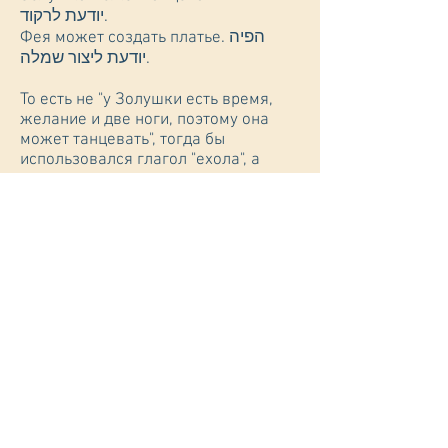
יודעת לרקוד.
Фея может создать платье. הפיה
יודעת ליצור שמלה.
То есть не "у Золушки есть время,
желание и две ноги, поэтому она
может танцевать", тогда бы
использо­вался глагол "ехола", а
именно, что она знает, как танце­
вать, и поэтому может и умеет.
Глагол:
мочь/могу/может – алуль/алула –
עלולה/עלול
используется перед глаголами,
имеющими отрицательный смысл:
Ты можешь опоздать на работу. אתה
עלול לאחר לעבודה.
Золушка может потерять туфельку.
לכלוכית עלולה לאבד את הנעל.
Карета может превратиться в тыкву.