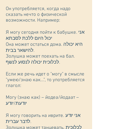
Он употребляется, когда надо
сказать нечто о физической
возможности. Например:
Я могу сегодня пойти к бабушке. אני
יכול היום ללכת לסבתא
Она может остаться дома. היא יכולה
להישאר בבית.
Золушка может поехать на бал.
לכלוכית יכולה לנסוע לנשף.
Если же речь идет о "могу" в смысле
"умею/знаю как...", то употребляется
глагол:
Могу (знаю как) – йодеа/йодаат –
יודעת/יודע
Я могу говорить на иврите. אני יודע
לדבר עברית.
Золушка может танцевать. לכלוכית