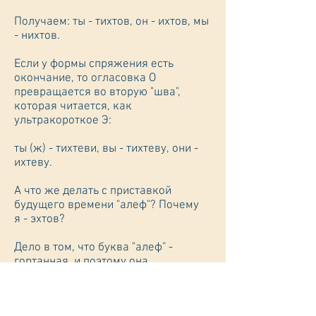
Получаем: ты - тихтов, он - ихтов, мы
- нихтов.
Если у формы спряжения есть
окончание, то огласовка О
превращается во вторую "шва",
которая читается, как
ультракороткое Э:
ты (ж) - тихтеви, вы - тихтеву, они -
ихтеву.
А что же делать с приставкой
будущего времени "алеф"? Почему
я - эхтов?
Дело в том, что буква "алеф" -
гортанная, и поэтому она
превратилась из И в Э. То же вы
увидите в другом биньяне - в ПИЭЛЕ,
где Э превратится в А: