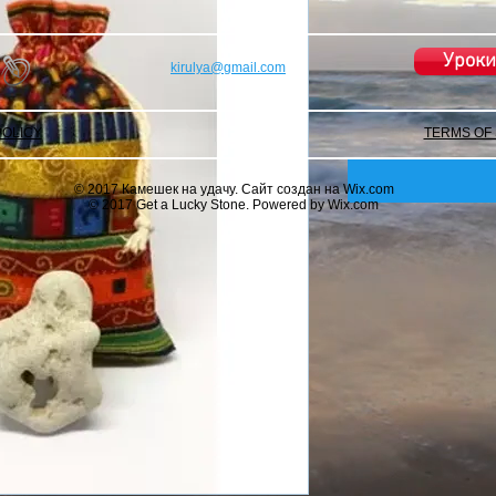
Уроки
kirulya@gmail.com
POLICY
TERMS OF
© 2017 Камешек на удачу. Сайт создан на
Wix.com
© 2017 Get a Lucky Stone. Powered by Wix.com