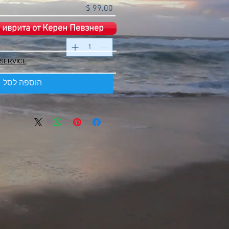
מחיר
 иврита от Керен Певзнер
כמות
*
 SERVICE
הוספה לסל