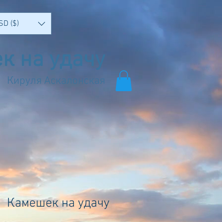
SD ($)
к на удачу
Кируля Аскалонская
Камешек на удачу