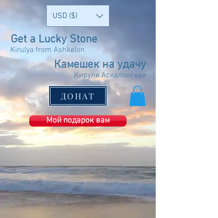
USD ($)
Get a Lucky Stone
Kirulya from Ashkelon
Камешек на удачу
Кируля Аскалонская
ДОНАТ
Мой подарок вам