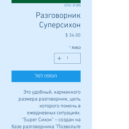
מק"ט: b006
Разговорник
Суперсихон
מחיר
כמות
*
הוספה לסל
Это удобный, карманного
размера разговорник, цель
которого помочь в
ежедневных ситуациях.
“Super Сихон” – создан на
базе разговорника “Позвольте