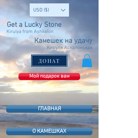
USD ($)
Get a Lucky Stone
Kirulya from Ashkelon
Камешек на удачу
Кируля Аскалонская
ДОНАТ
Мой подарок вам
ГЛАВНАЯ
О КАМЕШКАХ