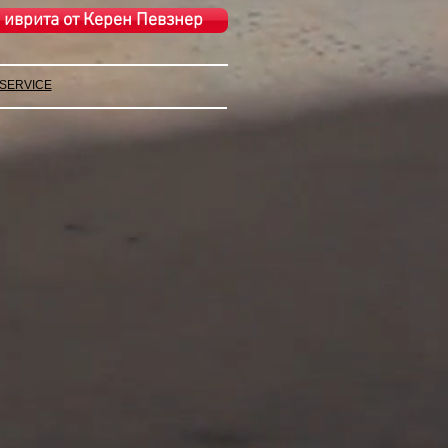
 иврита от Керен Певзнер
 SERVICE