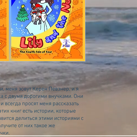
, меня зовут Керен Певзнер, и я
ка с двумя дорогими внучками. Они
и всегда просят меня рассказать
этих книг есть истории, которые
авится делиться этими историями с
олучите от них такое же
чки.