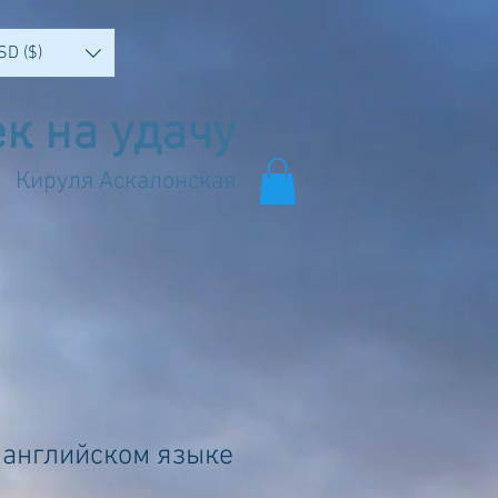
SD ($)
к на удачу
Кируля Аскалонская
а английском языке