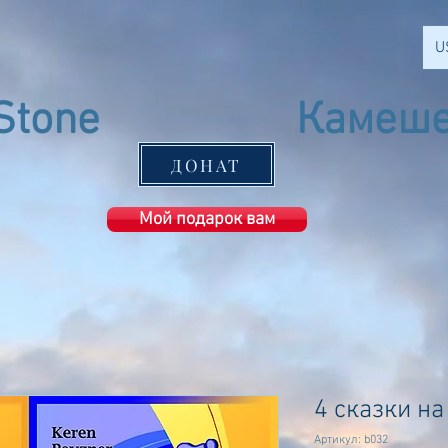
U
Stone
Камеше
Ashkelon
ДОНАТ
Мой подарок вам
4 сказки н
Артикул: b032