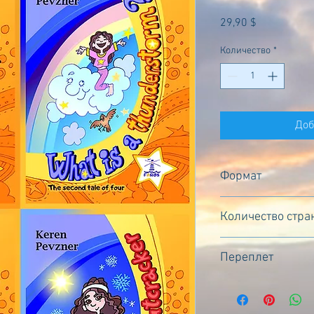
Цена
29,90 $
Количество
*
Доб
Формат
148Х210 мм
Количество стра
64
Переплет
мягкий