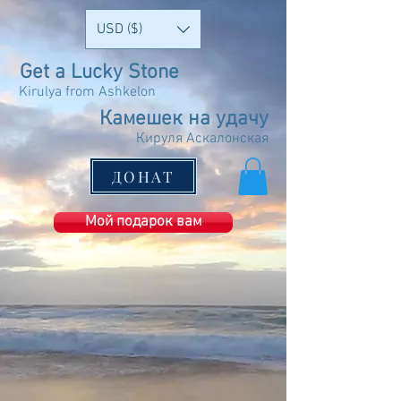
USD ($)
Get a Lucky Stone
Kirulya from Ashkelon
Камешек на удачу
Кируля Аскалонская
ДОНАТ
Мой подарок вам