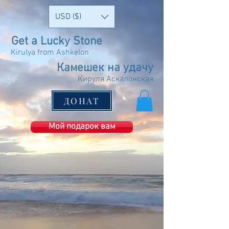
USD ($)
Get a Lucky Stone
Kirulya from Ashkelon
Камешек на удачу
Кируля Аскалонская
ДОНАТ
Мой подарок вам