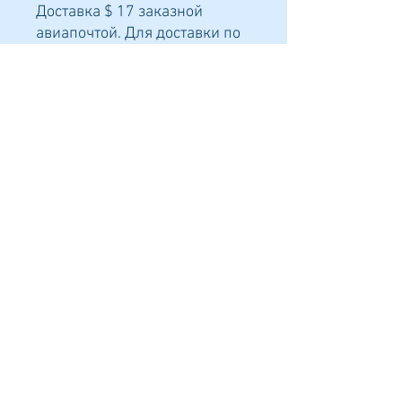
Доставка $ 17 заказной
авиапочтой. Для доставки по
Израилю свяжитесь со мной
по адресу kirulya@gmail.com
Формат
148Х210 мм
Количество страниц
124
Переплет
мягкий
Я в соцсетях: