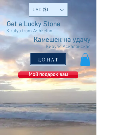
USD ($)
Get a Lucky Stone
Kirulya from Ashkelon
Камешек на удачу
Кируля Аскалонская
ДОНАТ
Мой подарок вам