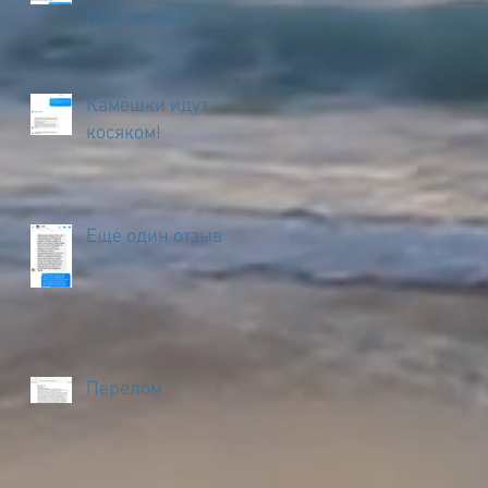
благоволит
Камешки идут
косяком!
Еще один отзыв
Перелом