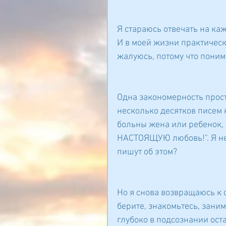
Я стараюсь отвечать на ка
И в моей жизни практическ
жалуюсь, потому что понима
Одна закономерность прост
несколько десятков писем н
больны жена или ребенок, 
НАСТОЯЩУЮ любовь!". Я не 
пишут об этом?
Но я снова возвращаюсь к 
берите, знакомьтесь, занима
глубоко в подсознании оста