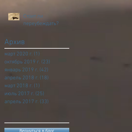
Стоит ли
переубеждать?
Архив
март 2020 г.
(1)
1 пост
октябрь 2019 г.
(23)
23 поста
январь 2019 г.
(42)
42 поста
апрель 2018 г.
(18)
18 постов
март 2018 г.
(1)
1 пост
июль 2017 г.
(25)
25 постов
апрель 2017 г.
(33)
33 поста
Вернуться в блог