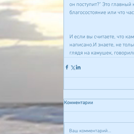
он поступит?" Это главный 
благосостояние или что ча
И если вы считаете, что ка
написано.И знаете, не тольк
глядя на камушек, говорили
Комментарии
Ваш комментарий...