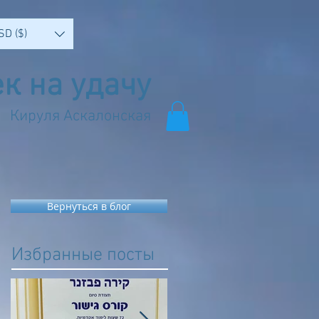
SD ($)
к на удачу
Кируля Аскалонская
Вернуться в блог
Избранные посты