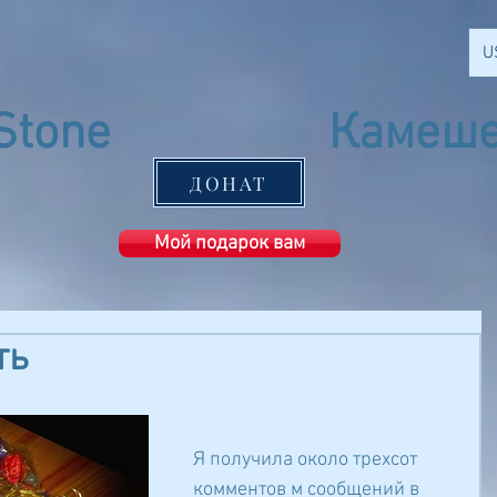
U
Stone
Камеше
Ashkelon
ДОНАТ
Мой подарок вам
ть
Я получила около трехсот 
комментов м сообщений в 