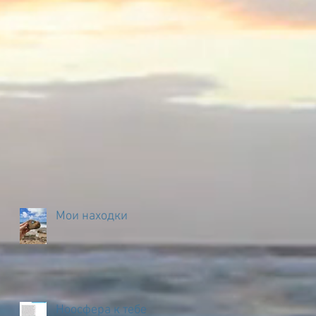
Мои находки
Ноосфера к тебе