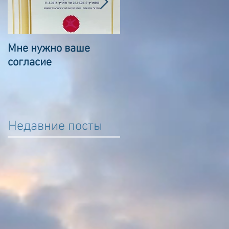
Мне нужно ваше
Сказка о волшебном
согласие
камешке
Недавние посты