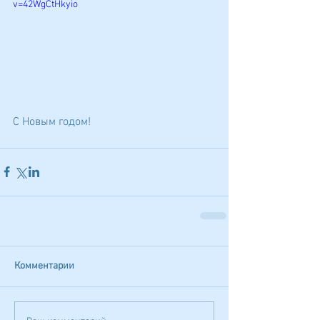
v=42WgCtHkyio
С Новым годом!
Комментарии