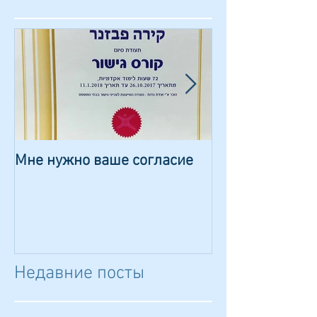
Мне нужно ваше согласие
Сказка о волш
камешке
Недавние посты