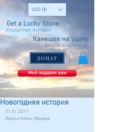
USD ($)
Get a Lucky Stone
Kirulya from Ashkelon
Камешек на удачу
Кируля Аскалонская
ДОНАТ
Мой подарок вам
Новогодняя история
01.01.2017
Ирина Катин-Ярцева