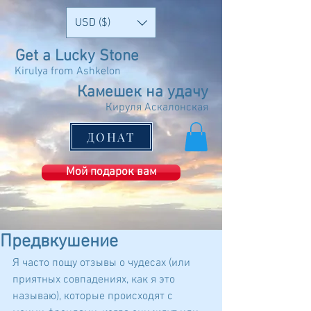
USD ($)
Get a Lucky Stone
Kirulya from Ashkelon
Камешек на удачу
Кируля Аскалонская
ДОНАТ
Мой подарок вам
Предвкушение
Я часто пощу отзывы о чудесах (или 
приятных совпадениях, как я это 
называю), которые происходят с 