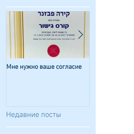
Мне нужно ваше согласие
Сказка о волш
камешке
Недавние посты