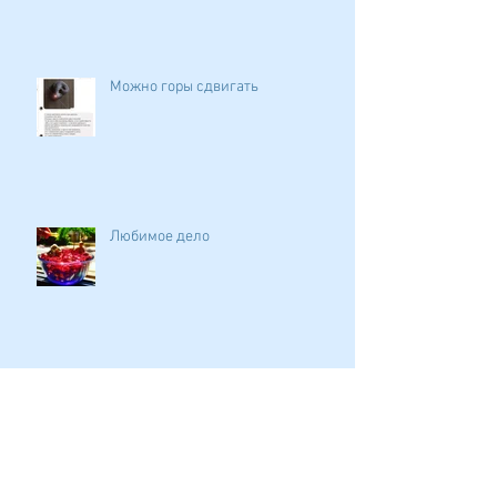
Можно горы сдвигать
Любимое дело
Стоит ли переубеждать?