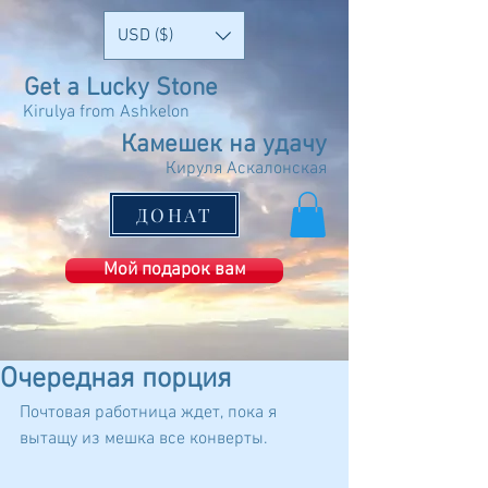
USD ($)
Get a Lucky Stone
Kirulya from Ashkelon
Камешек на удачу
Кируля Аскалонская
ДОНАТ
Мой подарок вам
Очередная порция
Почтовая работница ждет, пока я 
вытащу из мешка все конверты.