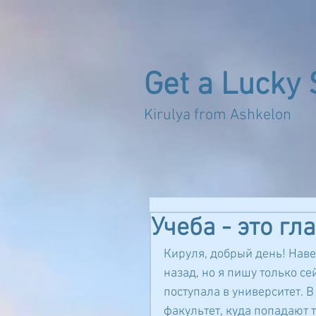
Get a Lucky 
Kirulya from 
Учеба - это гл
Кируля, добрый день! Наве
назад, но я пишу только се
поступала в университет. В
факультет, куда попадают 