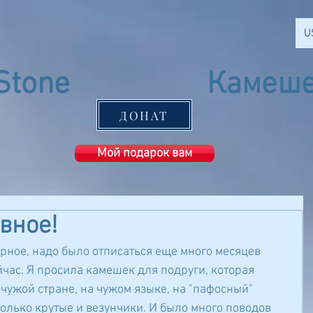
U
Stone
Камеше
Ashkelon
ДОНАТ
Мой подарок вам
авное!
рное, надо было отписаться еще много месяцев 
йчас. Я просила камешек для подруги, которая 
 чужой стране, на чужом языке, на "пафосный" 
только крутые и везунчики. И было много поводов 