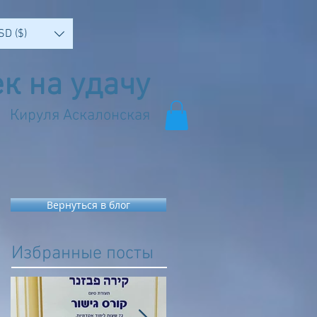
SD ($)
к на удачу
Кируля Аскалонская
Вернуться в блог
Избранные посты