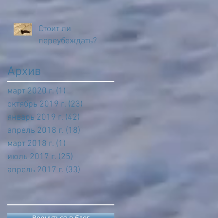
Стоит ли
переубеждать?
Архив
март 2020 г.
(1)
1 пост
октябрь 2019 г.
(23)
23 поста
январь 2019 г.
(42)
42 поста
апрель 2018 г.
(18)
18 постов
март 2018 г.
(1)
1 пост
июль 2017 г.
(25)
25 постов
апрель 2017 г.
(33)
33 поста
Вернуться в блог