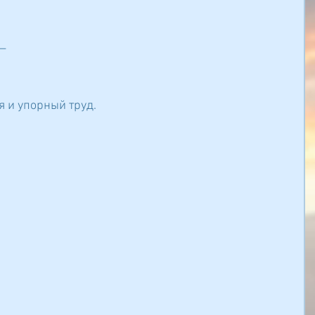
-—
бя и упорный труд.