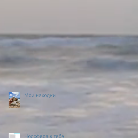
Мои находки
Ноосфера к тебе