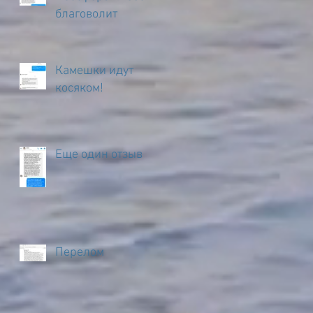
благоволит
Камешки идут
косяком!
Еще один отзыв
Перелом