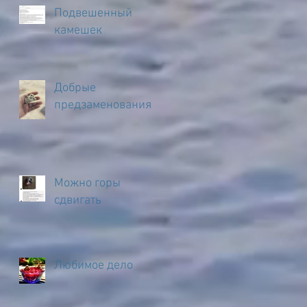
Подвешенный
камешек
Добрые
предзаменования
Можно горы
сдвигать
Любимое дело