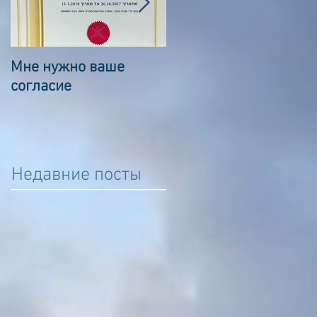
Мне нужно ваше
Сказка о волшебном
согласие
камешке
Недавние посты