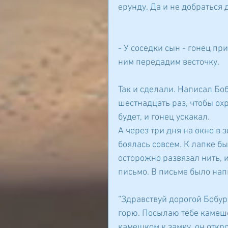
ерунду. Да и не добраться д
- У соседки сын - гонец при
ним передадим весточку.
Так и сделали. Написал Бо
шестнадцать раз, чтобы ох
будет, и гонец ускакал.
А через три дня на окно в з
боялась совсем. К лапке бы
осторожно развязал нить, 
письмо. В письме было нап
“Здравствуй дорогой Бобур! 
горю. Посылаю тебе камеше
камешком к замку, он откро