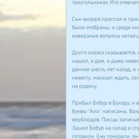
треугольниках. Кто отвечал
Сын визиря проспал и при
были отобраны, и среди них
каверзные вопросы китайц
Долго сказка сказывается, 
нашел, и дом, и даже невес
данное шесть лет назад, и 
невесту, наказал ждать, се
на родину.
Прибыл Бобур в Бухару, и в
буквы “Али” написаны. Вок
верблюдов. Писцы записыва
Зашел Бобур на склад и спр
готовили. Ему показали, он