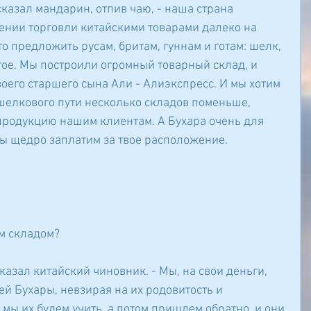
казал мандарин, отпив чаю, - наша страна 
ении торговли китайскими товарами далеко на 
что предложить русам, бритам, гуннам и готам: шелк, 
угое. Мы построили огромный товарный склад, и 
воего старшего сына Али - Алиэкспресс. И мы хотим 
шелкового пути несколько складов поменьше, 
продукцию нашим клиентам. А Бухара очень для 
ы щедро заплатим за твое расположение. 
им складом?
сказал китайский чиновник. - Мы, на свои деньги, 
 Бухары, невзирая на их родовитость и 
 мы их будем учить, а потом пришлем обратно, и они 