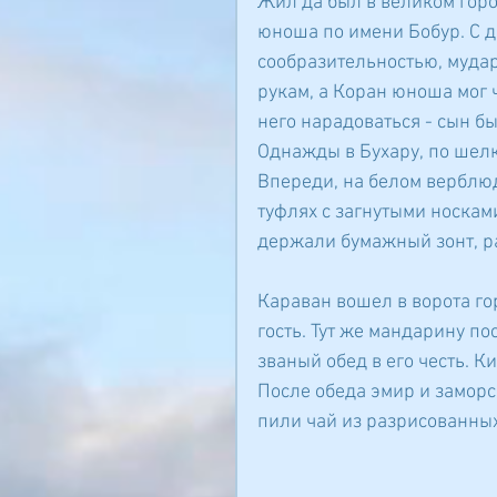
Жил да был в великом горо
юноша по имени Бобур. С д
сообразительностью, мудар
рукам, а Коран юноша мог ч
него нарадоваться - сын б
Однажды в Бухару, по шелк
Впереди, на белом верблюд
туфлях с загнутыми носкам
держали бумажный зонт, р
Караван вошел в ворота го
гость. Тут же мандарину по
званый обед в его честь. 
После обеда эмир и заморск
пили чай из разрисованных