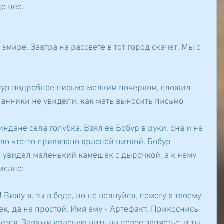
о нее.
 эмире. Завтра на рассвете в тот город скачет. Мы с 
бур подробное письмо мелким почерком, сложил 
ранники не увидели, как мать выносить письмо 
индане села голубка. Взял ее Бобур в руки, она и не 
ло что-то привязано красной ниткой. Бобур 
и увидел маленький камешек с дырочкой, а к нему 
исано:
Вижу я, ты в беде, но не волнуйся, помогу я твоему 
к, да не простой. Имя ему - Артефакт. Прикоснись 
ется. Завяжи красную нить на левое запястье, и ты 