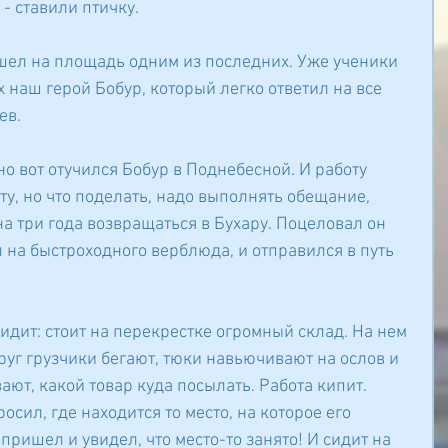
 - ставили птичку.
шел на площадь одним из последних. Уже ученики 
 наш герой Бобур, который легко ответил на все 
ев.
но вот отучился Бобур в Поднебесной. И работу 
ту, но что поделать, надо выполнять обещание, 
на три года возвращаться в Бухару. Поцеловал он 
л на быстроходного верблюда, и отправился в путь 
идит: стоит на перекрестке огромный склад. На нем 
руг грузчики бегают, тюки навьючивают на ослов и 
ют, какой товар куда посылать. Работа кипит.
осил, где находится то место, на которое его 
 пришел и увидел, что место-то занято! И сидит на 