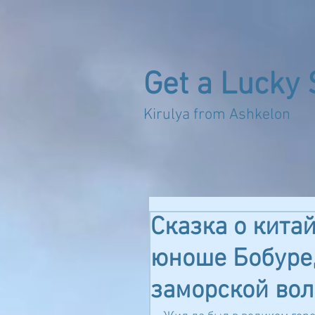
Get a Lucky 
Kirulya from 
Сказка о кита
юноше Бобуре,
заморской во