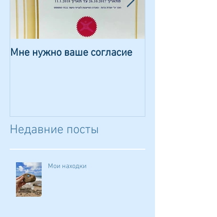
Мне нужно ваше согласие
Сказка о волш
камешке
Недавние посты
Мои находки