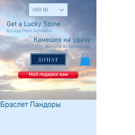
USD ($)
Get a Lucky Stone
Kirulya from Ashkelon
Камешек на удачу
Кируля Аскалонская
ДОНАТ
Мой подарок вам
Браслет Пандоры