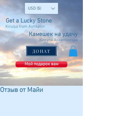
USD ($)
Get a Lucky Stone
Kirulya from Ashkelon
Камешек на удачу
Кируля Аскалонская
ДОНАТ
Мой подарок вам
Отзыв от Майи