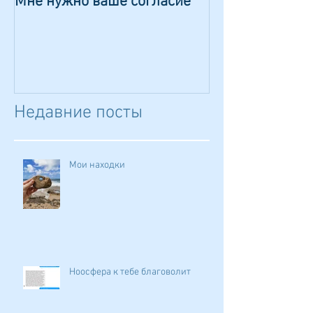
Мне нужно ваше согласие
Сказка о волш
камешке
Недавние посты
Мои находки
Ноосфера к тебе благоволит