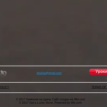
Уроки
kirulya@gmail.com
POLICY
TERMS OF
© 2017 Камешек на удачу. Сайт создан на
Wix.com
© 2017 Get a Lucky Stone. Powered by Wix.com