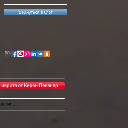
Вернуться в блог
 иврита от Керен Певзнер
 SERVICE