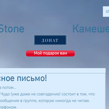
U
Stone
Камеше
Ashkelon
ДОНАТ
Мой подарок вам
сное письмо!
 потом...
Чудо (уже даже не совпадение) состоит в том, что: 
сообщение в группе, которую никогда не читаю. 
лефоном.