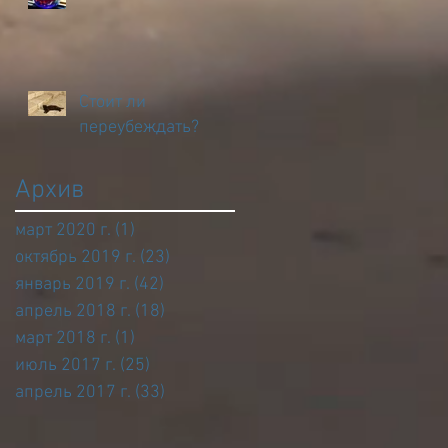
Стоит ли
переубеждать?
Архив
март 2020 г.
(1)
1 пост
октябрь 2019 г.
(23)
23 поста
январь 2019 г.
(42)
42 поста
апрель 2018 г.
(18)
18 постов
март 2018 г.
(1)
1 пост
июль 2017 г.
(25)
25 постов
апрель 2017 г.
(33)
33 поста