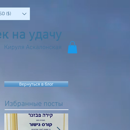
SD ($)
к на удачу
Кируля Аскалонская
Вернуться в блог
Избранные посты