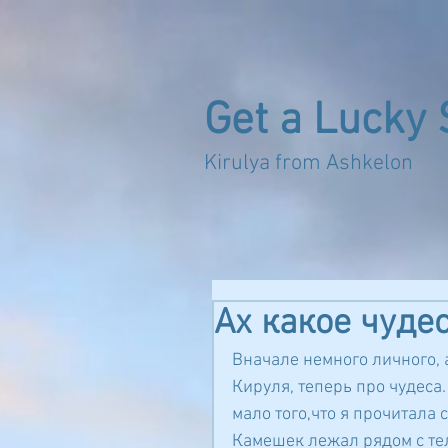
Get a Lucky 
Kirulya from 
Ах какое чуде
Вначале немного личного, а
Кируля, теперь про чудеса. 
мало того,что я прочитала 
Камешек лежал рядом с те