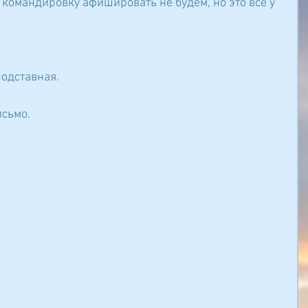
 командировку афишировать не будем, но это все у 
подставная.
исьмо.