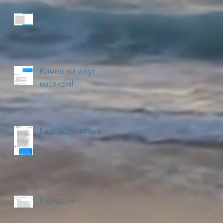
Ноосфера к тебе
благоволит
Камешки идут
косяком!
Еще один отзыв
Перелом