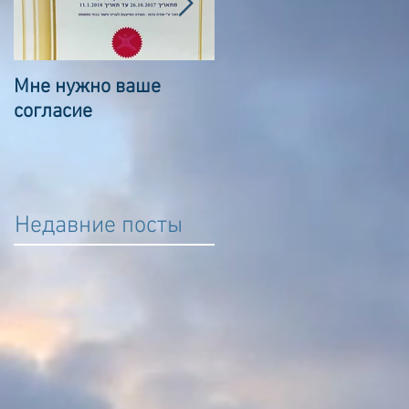
Мне нужно ваше
Сказка о волшебном
согласие
камешке
Недавние посты