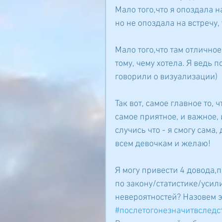
Мало того,что я опоздала н
но не опоздала на встречу,
Мало того,что там отличное
тому, чему хотела. Я ведь 
говорили о визуализации)
Так вот, самое главное то, 
самое приятное, и важное,
случись что - я смогу сама,
всем девочкам и желаю!
Я могу привести 4 довода,п
по закону/статистике/усили
невероятностей? Назовем 
#послетогонезначитвследс