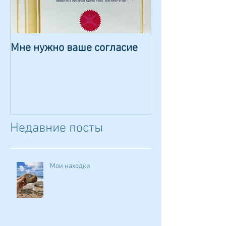
Мне нужно ваше согласие
Сказка о волш
камешке
Недавние посты
Мои находки