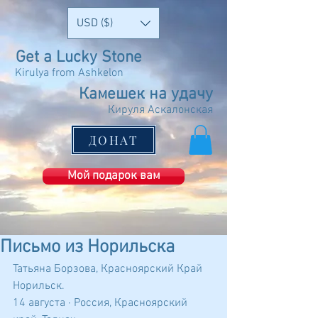
USD ($)
Get a Lucky Stone
Kirulya from Ashkelon
Камешек на удачу
Кируля Аскалонская
ДОНАТ
Мой подарок вам
Письмо из Норильска
Татьяна Борзова, Красноярский Край 
Норильск.
14 августа · Россия, Красноярский 