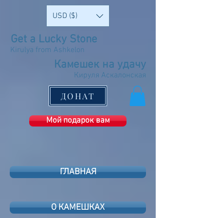
USD ($)
Get a Lucky Stone
Kirulya from Ashkelon
Камешек на удачу
Кируля Аскалонская
ДОНАТ
Мой подарок вам
ГЛАВНАЯ
О КАМЕШКАХ