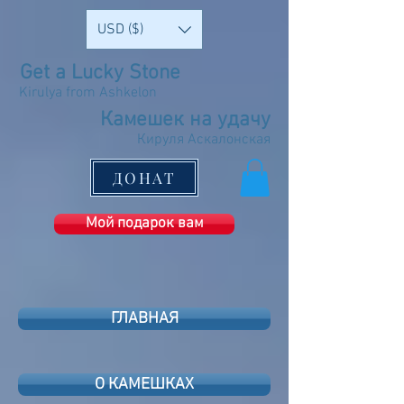
USD ($)
Get a Lucky Stone
Kirulya from Ashkelon
Камешек на удачу
Кируля Аскалонская
ДОНАТ
Мой подарок вам
ГЛАВНАЯ
О КАМЕШКАХ