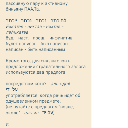
пассивную пару к активному
биньяну ПААЛЬ.
להיכתב - נכתב - נכתב - ייכתב
йикатев - нихтав - нихтав -
леhикатев
буд. - наст. - прош. - инфинитив
будет написан - был написан -
написан - быть написанным
Кроме того, для связки слов в
предложении страдательного залога
используются два предлога:
посредством кого? -
аль-ядей
-
על-ידי
употребляется, когда речь идет об
одушевленном предмете.
(не путайте с предлогом "возле,
- על-יד)
аль-яд
около" -
и: