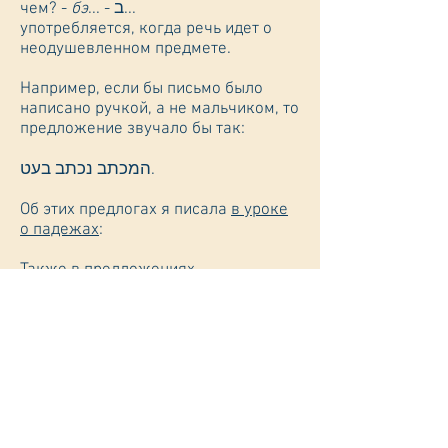
... - ב...
бэ
чем? -
употребляется, когда речь идет о
неодушевленном предмете.
Например, если бы письмо было
написано ручкой, а не мальчиком, то
предложение звучало бы так:
המכתב נכתב בעט.
Об этих предлогах я писала
в уроке
о падежах
:
Также в предложениях
страдательного залога необходимо
.
определенный артикль ה'
применять
Более подробно о страдательном
залоге, например:
- как спрягаются глаголы биньяна
НИФАЛЬ?
- почему дагеш "перепрыгивает" с