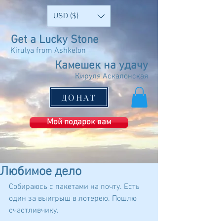
USD ($)
Get a Lucky Stone
Kirulya from Ashkelon
Камешек на удачу
Кируля Аскалонская
ДОНАТ
Мой подарок вам
Любимое дело
Собираюсь с пакетами на почту. Есть 
один за выигрыш в лотерею. Пошлю 
счастливчику.