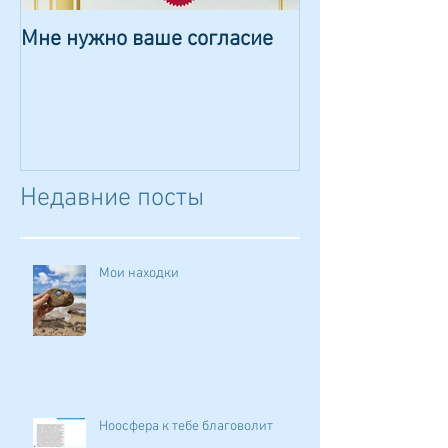
Мне нужно ваше согласие
Сказка о волш
камешке
Недавние посты
Мои находки
Ноосфера к тебе благоволит