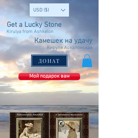
USD ($)
Get a Lucky Stone
Kirulya from Ashkelon
Камешек на удачу
Кируля Аскалонская
ДОНАТ
Мой подарок вам