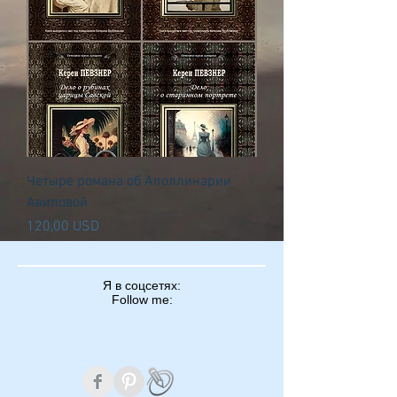
Четыре романа об Аполлинарии
Авиловой
Ціна
120,00 USD
Я в соцсетях:
Follow me: