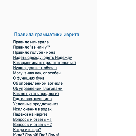
Правила грамматики иврита
Правило минерала
Правило "вэ или у"?
Правило голубя - йона
Надеть одежду, одеть Надежду
Как сравнивать прилагательные?
Нужно, должен, обязан
Могу, знаю как, способен
О функциях букв
Об определенном артикле
Об управлении глаголами
Как не путать предлоги?
Год, слово, женщина
Условные предложения
Исключения в родах
Падежи на иврите
Вопросы и ответы - 1
Вопросы и ответы - 2
Когда и когда?
Куда? Домой! Где? Дома!