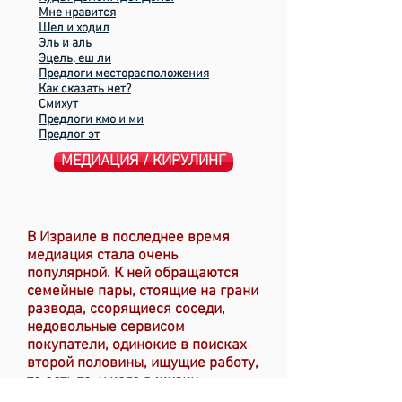
Мне нравится
Шел и ходил
Эль и аль
Эцель, еш ли
Предлоги месторасположения
Как сказать нет?
Смихут
Предлоги кмо и ми
Предлог эт
МЕДИАЦИЯ / КИРУЛИНГ
В Израиле в последнее время
медиация стала очень
популярной. К ней обращаются
семейные пары, стоящие на грани
развода, ссорящиеся соседи,
недовольные сервисом
покупатели, одинокие в поисках
второй половины, ищущие работу,
то есть те, у кого в жизни
конфликт, и нет возможности его