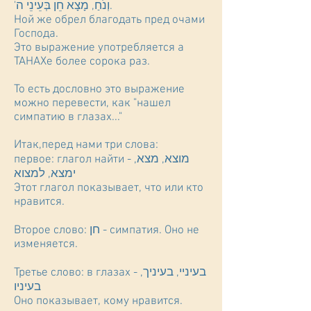
'וְנֹחַ, מָצָא חֵן בְּעֵינֵי ה.
Ной же обрел благодать пред очами
Господа.
Это выражение употребляется а
ТАНАХе более сорока раз.
То есть дословно это выражение
можно перевести, как "нашел
симпатию в глазах..."
Итак,перед нами три слова:
первое: глагол найти - מוצא, מצא,
ימצא, למצוא
Этот глагол показывает, что или кто
нравится.
Второе слово: חן - симпатия. Оно не
изменяется.
Третье слово: в глазах - בעיניי, בעיניך,
בעיניו
Оно показывает, кому нравится.