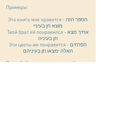
Примеры:
Эта книга мне нравится - הספר הזה
מוצא חן בעיניי
Твой брат ей понравился - אחיך מצא
חן בעיניה
Эти цветы им понравятся - הפרחים
האלה ימצאו חן בעיניהם
Попробуйте, пользуясь схемой,
перевести следующие предложения:
Эти яблоки понравятся
ей.________________________________
_____________________________
Тебе нравится синее платье?
___________________________________
________________________
Ты им давно
нравишься.________________________
___________________________________