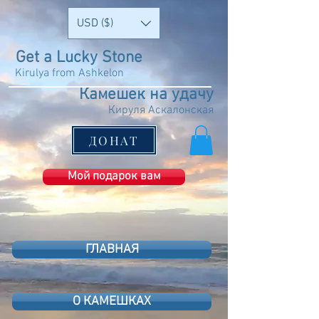
USD ($)
Get a Lucky Stone
Kirulya from Ashkelon
Камешек на удачу
Кируля Аскалонская
ДОНАТ
Мой подарок вам
ГЛАВНАЯ
О КАМЕШКАХ