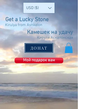
USD ($)
Get a Lucky Stone
Kirulya from Ashkelon
Камешек на удачу
Кируля Аскалонская
ДОНАТ
Мой подарок вам