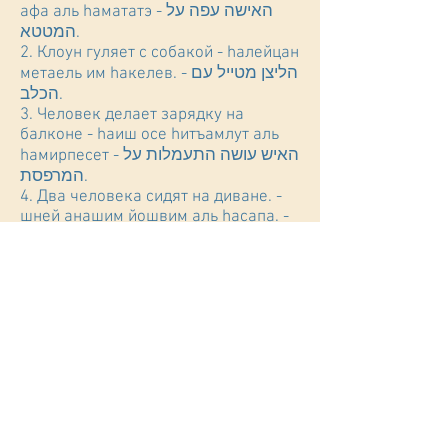
афа аль hамататэ - האישה עפה על
המטטא.
2. Клоун гуляет с собакой - hалейцан
метаель им hакелев. - הליצן מטייל עם
הכלב.
3. Человек делает зарядку на
балконе - hаиш осе hитъамлут аль
hамирпесет - האיש עושה התעמלות על
המרפסת.
4. Два человека сидят на диване. -
шней анашим йошвим аль hасапа. -
שני אנשים יושבים על הספה.
5. Старик идет по набережной -
hазакен hолех батаелет - הזקן הולך
בטיילת.
6. Два приятеля разговаривают
около витрины. - шней хаверим
медабрим аль-яд hавитрина. - שני
חברים מדברים על-יד הווטרינה.
7. Человек поднимается по лестнице
- hаиш оле аль hасулам. - האיש עולה
על הסולם.