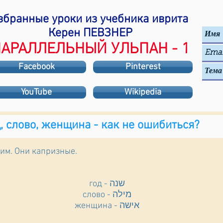
збранные уроки из учебника иврита
Керен ПЕВЗНЕР
АРАЛЛЕЛЬНЫЙ УЛЬПАН - 1
Facebook
Pinterest
YouTube
Wikipedia
д, слово, женщина - как не ошибиться?
рим. Они капризные.
год - שנה
слово - מילה
женщина - אישה