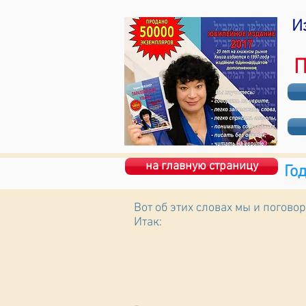
И
П
на главную страницу
Го
Вот об этих словах мы и погово
Итак: