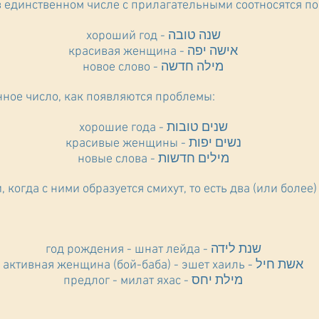
 в единственном числе с прилагательными соотносятся п
хороший год - שנה טובה
красивая женщина - אישה יפה
новое слово - מילה חדשה
нное число, как появляются проблемы:
хорошие года - שנים טובות
красивые женщины - נשים יפות
новые слова - מילים חדשות
, когда с ними образуется смихут, то есть два (или боле
год рождения - шнат лейда - שנת לידה
активная женщина (бой-баба) - эшет хаиль - אשת חיל
предлог - милат яхас - מילת יחס