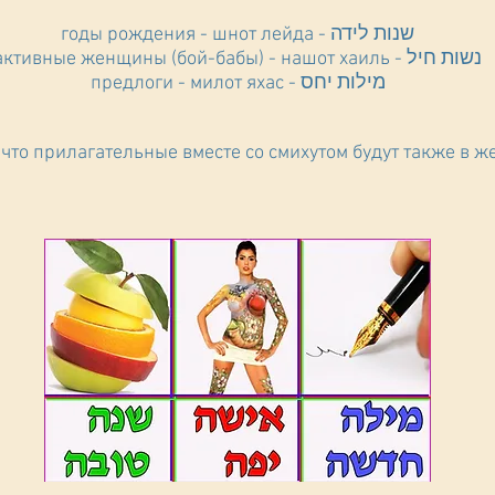
годы рождения - шнот лейда - שנות לידה
активные женщины (бой-бабы) - нашот хаиль - נשות חיל
предлоги - милот яхас - מילות יחס
что прилагательные вместе со смихутом будут также в ж