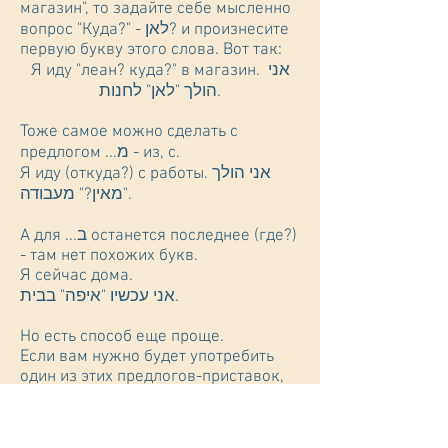
магазин", то задайте себе мысленно
вопрос "Куда?" - לאן? и произнесите
первую букву этого слова. Вот так:
Я иду "леан? куда?" в магазин. אני
הולך "לאן" לחנות.
Тоже самое можно сделать с
предлогом ...מ - из, с.
Я иду (откуда?) с работы. אני הולך
"מאין?" מעבודה.
А для ...ב останется последнее (где?)
- там нет похожих букв.
Я сейчас дома.
אני עכשיו "איפה" בבית.
Но есть способ еще проще.
Если вам нужно будет употребить
один из этих предлогов-приставок,
то вспомните мою картинку,
направление векторов, и покажите
руками: вектор вперед - ...ל, вектор