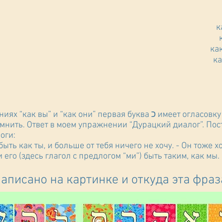
Обратите внимание, что в спряжениях “как вы” и “как они” первая буква כ
помнить. Ответ в моем упражнении “Дурацкий диалог”. По
оги:
быть как ты, и больше от тебя ничего не хочу. - Он тоже хо
и его (здесь глагол с предлогом “ми”) быть таким, как мы.
 написано на картинке и откуда эта фра