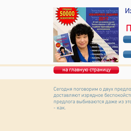
И
П
на главную страницу
Сегодня поговорим о двух предло
доставляют изрядное беспокойств
предлога выбиваются даже из этого непростого г
- как.