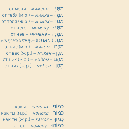
мимени
מִמֶּנִּי – от меня –
мимха
מִמְּךָ – от тебя (м.р.) –
мимех
מִמֵּךְ – от тебя (ж.р.) –
мимену
מִמֶּנּוּ – от него –
мимена
מִמֶּנָּה – от нее –
мену миитану
מִמֶּנּוּ) מאתנו) –,от нас –
микем
מִכֶּם – от вас (м.р.) –
микен
מִכֶּן – от вас (ж.р.) –
миhем
מֵהֶם – от них (м.р.) –
миhен
מֵהֶן – от них (ж.р.) –
камони
כָּמוֹנִי – как я –
камоха
כָּמוֹךָ – как ты (м.р.) –
камох
כָּמוֹךְ – как ты (ж.р.) –
камоhу
כָּמוֹהוּ – как он –