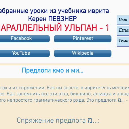
збранные уроки из учебника иврита
Керен ПЕВЗНЕР
АРАЛЛЕЛЬНЫЙ УЛЬПАН - 1
Facebook
Pinterest
YouTube
Wikipedia
Предлоги кмо и ми...
гах и их спряжении. Как вы знаете, в иврите есть мест
о. Как запомнить все эти отха, бишвило, альядха и алья
рамматического ряда. Это предлоги מ... - ми, мэ - от, с, из; и כמו - кмо
Спряжение предлога מ...: