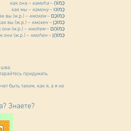
камоhа
כָּמוֹהָ – как она –
камону
כָּמוֹנוּ – как мы –
кмохем
כְּמוֹכֶם – как вы (м.р.) –
кмохен
כְּמוֹכֶן – как вы (ж.р.) –
кмоhем
כְּמוֹהֶם – как они (м.р.) –
кмоhен
כְּמוֹהֶן – как они (ж.р.) –
 имеет огласовку шва.
старайтесь придумать
чет быть таким, как я, а я не
за? Знаете?