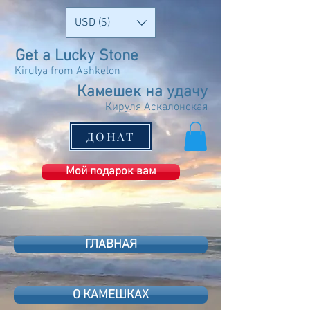
USD ($)
Get a Lucky Stone
Kirulya from Ashkelon
Камешек на удачу
Кируля Аскалонская
ДОНАТ
Мой подарок вам
ГЛАВНАЯ
О КАМЕШКАХ