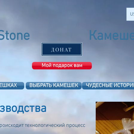
U
Stone
Камеше
Ashkelon
ДОНАТ
Мой подарок вам
МЕШКАХ
ВЫБРАТЬ КАМЕШЕК
ЧУДЕСНЫЕ ИСТОРИ
зводства
 происходит технологический процесс