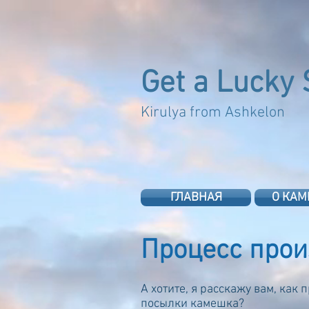
Get a Lucky 
Kirulya from 
ГЛАВНАЯ
О КА
Процесс прои
А хотите, я расскажу вам, как
посылки камешка?