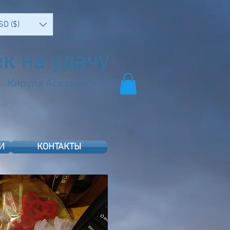
SD ($)
к на удачу
Кируля Аскалонская
И
КОНТАКТЫ