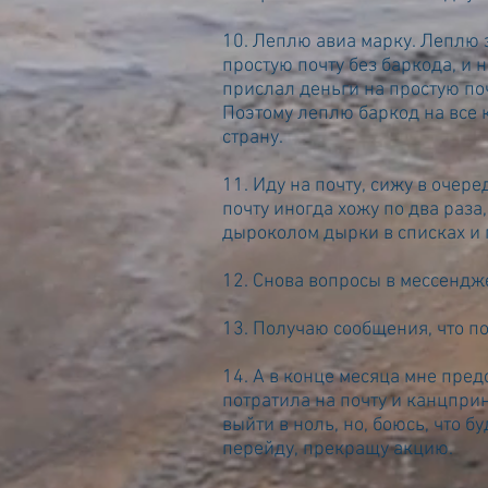
10. Леплю авиа марку. Леплю 
простую почту без баркода, и 
прислал деньги на простую поч
Поэтому леплю баркод на все 
страну.
11. Иду на почту, сижу в очере
почту иногда хожу по два раз
дыроколом дырки в списках и 
12. Снова вопросы в мессендж
13. Получаю сообщения, что п
14. А в конце месяца мне предс
потратила на почту и канцпри
выйти в ноль, но, боюсь, что 
перейду, прекращу акцию.