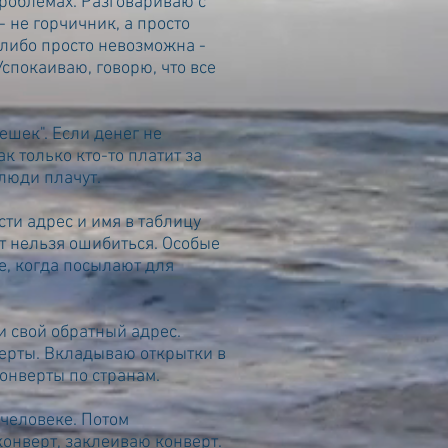
проблемах. Разговариваю с
 не горчичник, а просто
 либо просто невозможна -
спокаиваю, говорю, что все
ешек". Если денег не
к только кто-то платит за
 люди плачут.
сти адрес и имя в таблицу
тут нельзя ошибиться. Особые
ее, когда посылают для
и свой обратный адрес.
ерты. Вкладываю открытки в
онверты по странам.
 человеке. Потом
конверт, заклеиваю конверт.