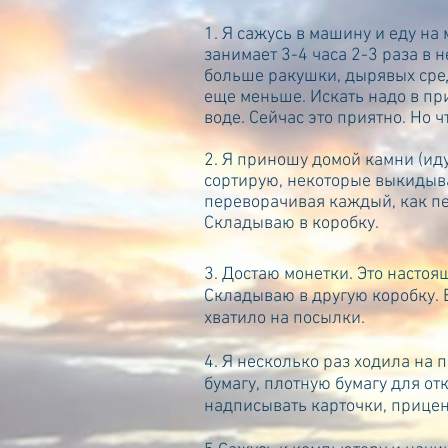
1. Я сажусь в машину и еду на
занимает 3-4 часа 2-3 раза в
больше ракушки, дырявых сре
еще меньше. Искать надо в при
воде. Сейчас это приятно. Но 
2. Я приношу домой камни (иду 
сортирую, некоторые выкидыв
переворачивая каждый, как пе
Складываю в коробку.
3. Достаю монетки. Это настоя
Складываю в другую коробку. 
хватило на посылки.
4. Я несколько раз ходила на 
бумагу, плотную бумагу для отк
надписывать карточки, прицен