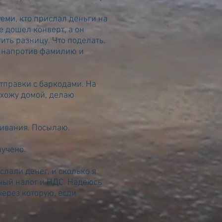
еми, кто прислал деньги на
е дошел конверт, а он
тить разницу. Что поделать.
у напротив фамилию и
отправки с баркодами. На
ихожу домой, делаю
живания. Посылаю.
лучено.
слали денег, и сколько я
дный налог и НДС. Надеюсь
через которую, если