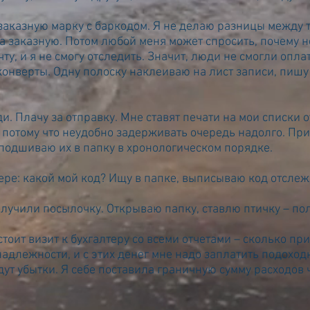
заказную марку с баркодом. Я не делаю разницы между т
на заказную. Потом любой меня может спросить, почему н
ту, и я не смогу отследить. Значит, люди не смогли опла
конверты. Одну полоску наклеиваю на лист записи, пиш
ди. Плачу за отправку. Мне ставят печати на мои списки 
а, потому что неудобно задерживать очередь надолго. Пр
подшиваю их в папку в хронологическом порядке.
ере: какой мой код? Ищу в папке, выписываю код отсле
олучили посылочку. Открываю папку, ставлю птичку – по
тоит визит к бухгалтеру со всеми отчетами – сколько при
надлежности, и с этих денег мне надо заплатить подохо
будут убытки. Я себе поставила граничную сумму расходов 