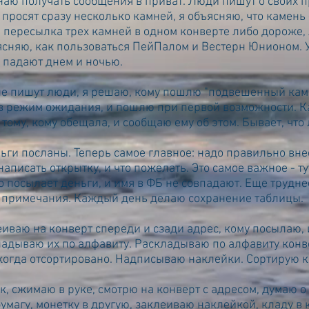
наю получать сообщения в приват. Люди пишут о своих 
росят сразу несколько камней, я объясняю, что камень -
а пересылка трех камней в одном конверте либо дороже,
ясняю, как пользоваться ПейПалом и Вестерн Юнионом. У
 падают днем и ночью.
 мне пишут люди, я решаю, кому пошлю "подвешенный кам
 в режим ожидания, и пошлю при первой возможности. Ка
тому, кому обещала, и сообщаю ему об этом. Бывает, что
ьги посланы. Теперь самое главное: надо правильно вне
 написать открытку, и что пожелать. Это самое важное - 
кто посылает деньги, и имя в ФБ не совпадают. Еще трудн
 в примечания. Каждый день делаю сохранение таблицы.
иваю на конверт спереди и сзади адрес, кому посылаю, 
ладываю их по алфавиту. Раскладываю по алфавиту конв
 когда отсортировано. Надписываю наклейки. Сортирую к
к, сжимаю в руке, смотрю на конверт с адресом, думаю о
умагу, монетку в другую, заклеиваю наклейкой, кладу в 