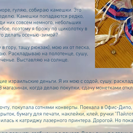
 море, гуляю, собираю камешки. Это
 неделю. Камешки попадаются редко,
ди них совсем немного, небольших
бое, поэтому я брожу по щиколотку в
что делать осенью-зимой?
в гору, тащу рюкзак), мою их от песка,
аю. Раскладываю на полотенце, сушу,
ченье. Выставляю на солнце.
щие израильские деньги. Я их мою с содой, сушу, раскла
В магазинах, когда делаю покупки, сдачу монетками откл
почту, покупала сотнями конверты. Поехала в Офис-Дипо
рыток, бумагу для печати, наклейки, клей, ручки "Пайлот
илась к катриджу лазерного принтера. Дорогой. Но пока 