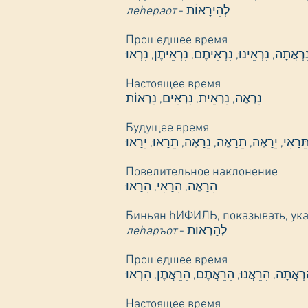
леhераот
- לְהֵירָאוֹת
Прошедшее время
Настоящее время
נִרְאֶה, נִרְאֵית, נִרְאִים, נִרְאוֹת
Будущее время
Повелительное наклонение
הִרָאֶה, הִרַאִי, הִרַאוּ
Биньян hИФИЛЬ, показывать, ук
леhаръот
- לְהַרְאוֹת
Прошедшее время
Настоящее время