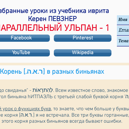
збранные уроки из учебника иврита
Керен ПЕВЗНЕР
АРАЛЛЕЛЬНЫЙ УЛЬПАН - 1
Facebook
Pinterest
YouTube
Wikipedia
Корень [.ר.א.ה] в разных биньянах
знакомое с первых дней. Но мало, кто
з
й урок о функциях букв
, то знаете, что чем больше у букв
 слабая, одна без звука. В
 этого корня разных биньянов всегда бывают ошибки.