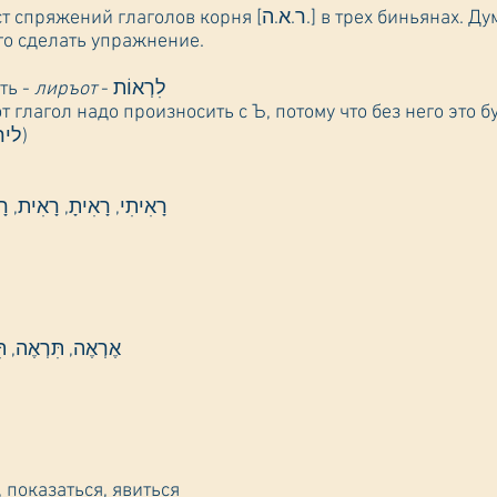
[ר.א.ה.] в трех биньянах. Думаю, вы сможете правильно
ого сделать упражнение.
ть -
лиръот
- לִרְאוֹת
 глагол надо произносить с Ъ, потому что без него это бу
- לירות)
רָאִיתִי, רָאִיתָ, רָאִית, רָ
אֶרְאֶה, תִּרְאֶה, תִּר
, показаться, явиться