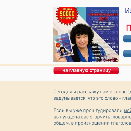
И
П
на главную страницу
Сегодня я расскажу вам о слове "до свиданья" - לְהִתרָאוֹת. Всем известное слово, 
Если вы уже проштудировали
мо
вынуждена вас огорчить: коварнее корня [ר.א.ה.] я не встречала. Все три буквы гортанные, одна
общем, в произношении глаголов