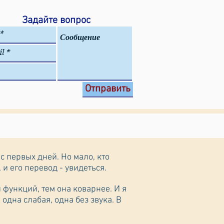
Задайте вопрос
Отправить
адумывается, что это слово - глагол биньяна hИТПАЭЛЬ с третьей слабой буквой корня 'ה, и его перевод - увидеться.
ы функций, тем она коварнее. И я