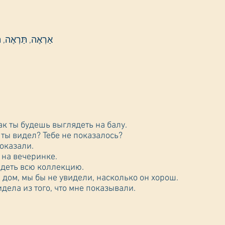
אַרְאֶה, תַּרְאֶה, תַּרְאִי, יַרְאֶה, תַּרְאֶה, נַרְאֶה, תַּרְאוּ, יַרְאוּ
как ты будешь выглядеть на балу.
о ты видел? Тебе не показалось?
показали.
 на вечеринке.
видеть всю коллекцию.
 дом, мы бы не увидели, насколько он хорош.
идела из того, что мне показывали.