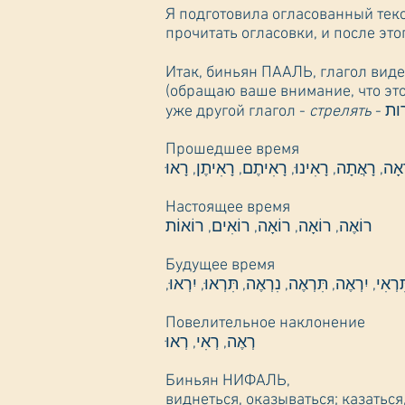
Я подготовила огласованный текст спряжений глаголов корня 
прочитать огласовки, и после эт
Итак, биньян ПААЛЬ, глагол виде
(обращаю ваше внимание, что этот
уже другой глагол -
стрелять
Прошедшее время
אָה, רָאֲתָה, רָאִינוּ, רָאִיתֶם, רָאִיתֶן, רָאוּ
Настоящее время
רוֹאֶה, רוֹאָה, רוֹאָה, רוֹאִים, רוֹאוֹת
Будущее время
,ְאִי, יִרְאֶה, תִּרְאֶה, נִרְאֶה, תִּרְאוּ, יִרְאוּ
Повелительное наклонение
רְאֶה, רְאִי, רְאוּ
Биньян НИФАЛЬ,
виднеться, оказываться; казаться